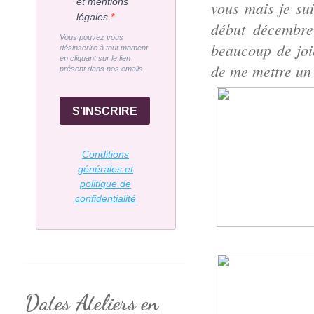
et mentions
vous mais je su
légales.
début décembre
Vous pouvez vous
beaucoup de joi
désinscrire à tout moment
en cliquant sur le lien
de me mettre un 
présent dans nos emails.
S'INSCRIRE
Conditions
générales et
politique de
confidentialité
Dates Ateliers en