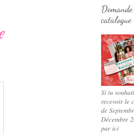
Demande
catalogue
e
Si tu souhai
recevoir le 
de Septembr
Décembre 20
par ici