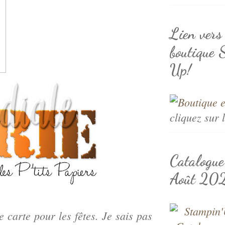
Lien vers
boutique 
Up!
cliquez sur 
Catalogu
Août 20
 carte pour les fêtes. Je sais pas