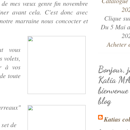
er de mes vœux genre fin novembre
ner avant cela. C'est donc avec
Clique su
 notre marraine nous concocter et
Du 5 Mai a
20
Acheter 
at vous
s volets,
r à vos
Bonjour, j
de toute
Katia M
bienvenue
blog
arreaux"
Katias co
 set de