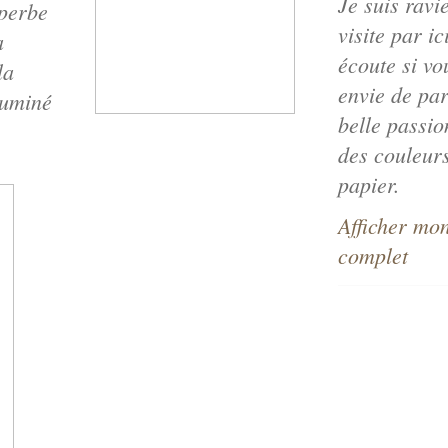
Je suis ravi
perbe
visite par ic
a
écoute si vo
la
envie de par
luminé
belle passio
des couleurs
papier.
Afficher mon
complet