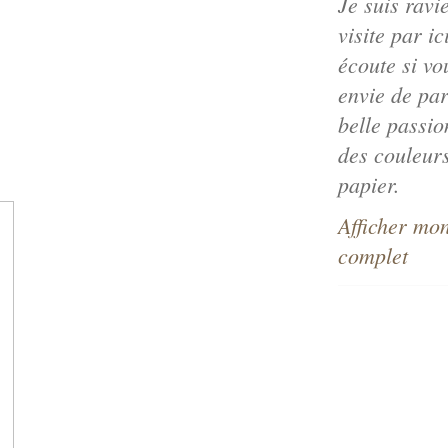
Je suis ravi
visite par ic
écoute si vo
envie de par
belle passio
des couleurs
papier.
Afficher mon
complet