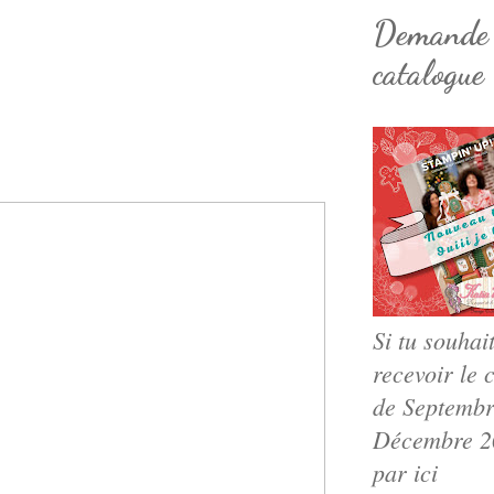
Demande
catalogue
Si tu souhai
recevoir le 
de Septembr
Décembre 20
par ici