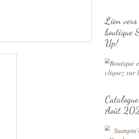
Lien vers
boutique 
Up!
cliquez sur 
Catalogu
Août 20