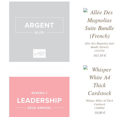
Allée Des Magnolias Suite
Bundle (French)
[
152179
]
163,50 €
Whisper White A4 Thick
Cardstock
[
140490
]
10,00 €