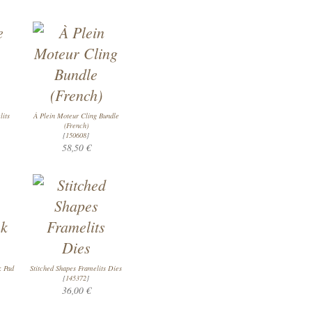
lits
À Plein Moteur Cling Bundle
(French)
[
150608
]
58,50 €
k Pad
Stitched Shapes Framelits Dies
[
145372
]
36,00 €