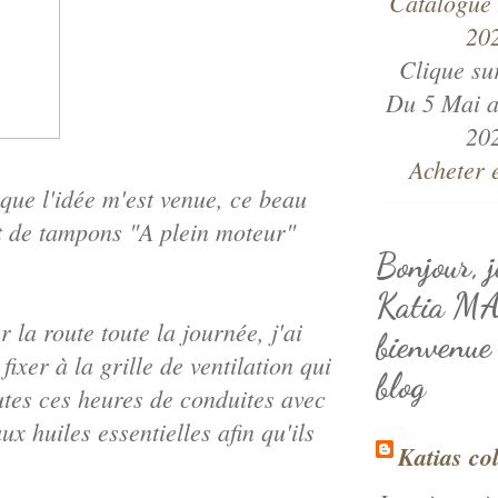
Clique su
Du 5 Mai a
20
Acheter 
 que l'idée m'est venue, ce beau
et de tampons "A plein moteur"
Bonjour, j
Katia M
la route toute la journée, j'ai
bienvenue
fixer à la grille de ventilation qui
blog
tes ces heures de conduites avec
x huiles essentielles afin qu'ils
Katias co