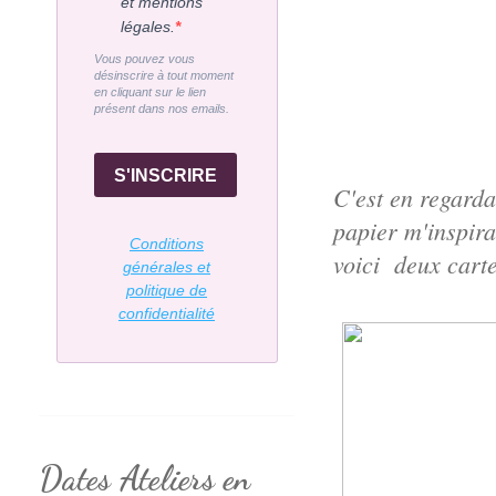
et mentions
légales.
Vous pouvez vous
désinscrire à tout moment
en cliquant sur le lien
présent dans nos emails.
S'INSCRIRE
C'est en regarda
papier m'inspira
Conditions
voici deux cart
générales et
politique de
confidentialité
Dates Ateliers en