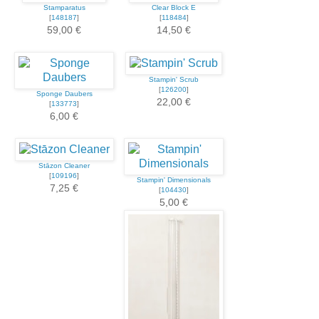
Stamparatus
Clear Block E
[
148187
]
[
118484
]
59,00 €
14,50 €
Stampin' Scrub
[
126200
]
Sponge Daubers
22,00 €
[
133773
]
6,00 €
Stāzon Cleaner
[
109196
]
Stampin' Dimensionals
7,25 €
[
104430
]
5,00 €