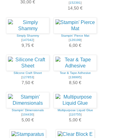
30,00 €
[
152391
]
14,50 €
Simply Shammy
Stampin' Pierce Mat
[
147042
]
[
126199
]
9,75 €
6,00 €
Silicone Craft Sheet
Tear & Tape Adhesive
[
127853
]
[
138995
]
7,50 €
8,50 €
Stampin' Dimensionals
Multipurpose Liquid Glue
[
104430
]
[
110755
]
5,00 €
5,00 €