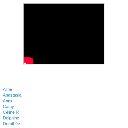
Aline
Anastasia
Angie
Cathy
Céline R
Delphine
Dorothée