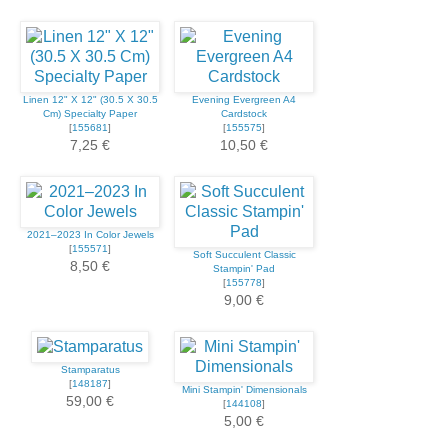
Linen 12" X 12" (30.5 X 30.5
Evening Evergreen A4
Cm) Specialty Paper
Cardstock
[
155681
]
[
155575
]
7,25 €
10,50 €
2021–2023 In Color Jewels
[
155571
]
Soft Succulent Classic
8,50 €
Stampin' Pad
[
155778
]
9,00 €
Stamparatus
[
148187
]
Mini Stampin' Dimensionals
59,00 €
[
144108
]
5,00 €