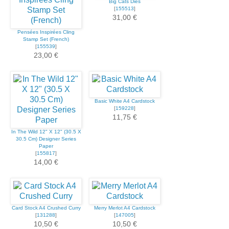
Big Cats Dies
[
155513
]
31,00 €
Pensées Inspirées Cling
Stamp Set (French)
[
155539
]
23,00 €
Basic White A4 Cardstock
[
159228
]
11,75 €
In The Wild 12" X 12" (30.5 X
30.5 Cm) Designer Series
Paper
[
155817
]
14,00 €
Card Stock A4 Crushed Curry
Merry Merlot A4 Cardstock
[
131288
]
[
147005
]
10,50 €
10,50 €