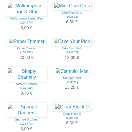
Mini Glue Dots
[
103683
]
Multipurpose Liquid Glue
6,50 €
[
154974
]
6,00 €
Paper Trimmer
Take Your Pick
[
152392
]
[
144107
]
30,00 €
12,00 €
Stampin' Mist
[
153648
]
Simply Shammy
13,25 €
[
147042
]
9,75 €
Clear Block C
[
118486
]
Sponge Daubers
8,50 €
[
133773
]
6,00 €