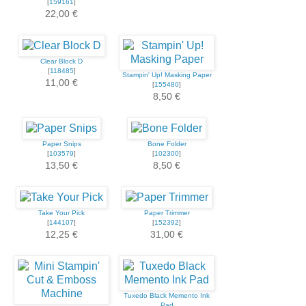
[
159161
]
22,00 €
Clear Block D
[
118485
]
Stampin' Up! Masking Paper
11,00 €
[
155480
]
8,50 €
Paper Snips
Bone Folder
[
103579
]
[
102300
]
13,50 €
8,50 €
Take Your Pick
Paper Trimmer
[
144107
]
[
152392
]
12,25 €
31,00 €
Tuxedo Black Memento Ink
Pad