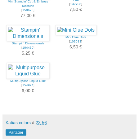
Mini Stampin' Cut & Emboss
[
132708
]
Machine
7,50 €
[
150673
]
77,00 €
Mini Glue Dots
[
103683
]
Stampin' Dimensionals
6,50 €
[
104430
]
5,25 €
Multipurpose Liquid Glue
[
154974
]
6,00 €
Katias colors
à
23:56
Partager