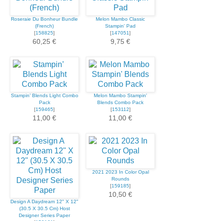
Roseraie Du Bonheur Bundle
Melon Mambo Classic
(French)
Stampin' Pad
[
158825
]
[
147051
]
60,25 €
9,75 €
Stampin’ Blends Light Combo
Melon Mambo Stampin'
Pack
Blends Combo Pack
[
159465
]
[
153112
]
11,00 €
11,00 €
2021 2023 In Color Opal
Rounds
[
159185
]
10,50 €
Design A Daydream 12" X 12"
(30.5 X 30.5 Cm) Host
Designer Series Paper