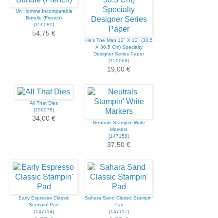
Un Homme Incomparable
Bundle (French)
[
159080
]
54,75 €
He's The Man 12" X 12" (30.5
X 30.5 Cm) Specialty
Designer Series Paper
[
159068
]
19,00 €
All That Dies
[
159078
]
34,00 €
Neutrals Stampin' Write
Markers
[
147158
]
37,50 €
Early Espresso Classic
Sahara Sand Classic Stampin'
Stampin' Pad
Pad
[
147114
]
[
147117
]