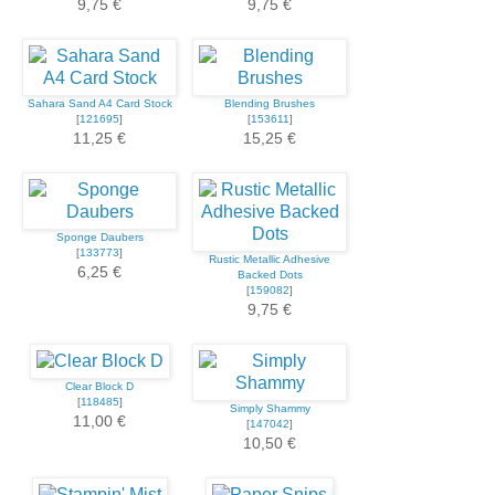
9,75 €
9,75 €
Sahara Sand A4 Card Stock
Blending Brushes
[
121695
]
[
153611
]
11,25 €
15,25 €
Sponge Daubers
[
133773
]
Rustic Metallic Adhesive
6,25 €
Backed Dots
[
159082
]
9,75 €
Clear Block D
[
118485
]
Simply Shammy
11,00 €
[
147042
]
10,50 €