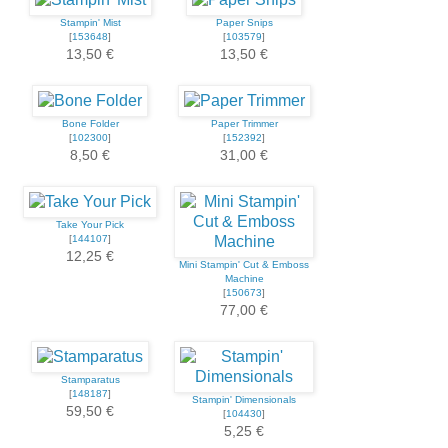
Stampin' Mist
Paper Snips
[
153648
]
[
103579
]
13,50 €
13,50 €
Bone Folder
Paper Trimmer
[
102300
]
[
152392
]
8,50 €
31,00 €
Take Your Pick
[
144107
]
12,25 €
Mini Stampin' Cut & Emboss
Machine
[
150673
]
77,00 €
Stamparatus
[
148187
]
Stampin' Dimensionals
59,50 €
[
104430
]
5,25 €