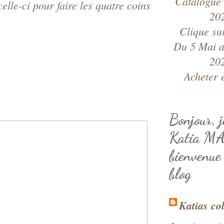
elle-ci pour faire les quatre coins
Clique su
Du 5 Mai a
20
Acheter 
Bonjour, j
Katia M
bienvenue
blog
Katias co