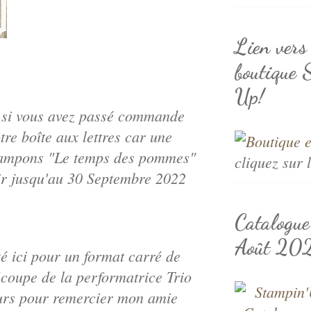
Lien vers
boutique 
Up!
et si vous avez passé commande
re boîte aux lettres car une
de tampons "Le temps des pommes"
cliquez sur 
ir jusqu'au 30 Septembre 2022
Catalogu
Août 20
pté ici pour un format carré de
écoupe de la performatrice Trio
leurs pour remercier mon amie