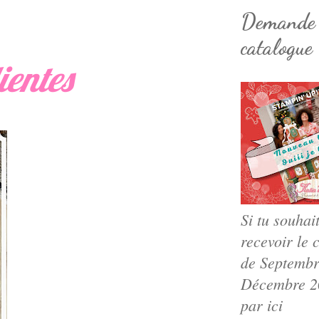
Demande
catalogue
ientes
Si tu souhai
recevoir le 
de Septembr
Décembre 20
par ici