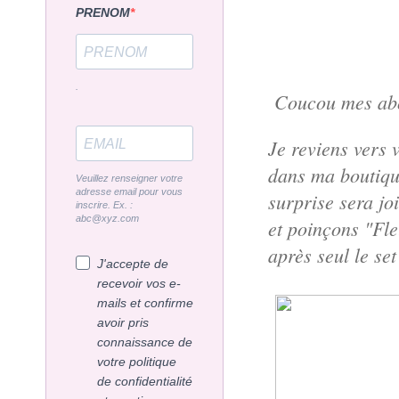
PRENOM
.
Coucou mes abo
Je reviens vers 
dans ma boutique
Veuillez renseigner votre
adresse email pour vous
surprise sera jo
inscrire. Ex. :
abc@xyz.com
et poinçons "Fl
après seul le se
J'accepte de
recevoir vos e-
mails et confirme
avoir pris
connaissance de
votre politique
de confidentialité