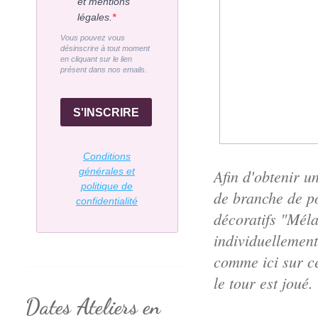
et mentions
légales.
Vous pouvez vous
désinscrire à tout moment
en cliquant sur le lien
présent dans nos emails.
S'INSCRIRE
Conditions
générales et
Afin d'obtenir un
politique de
de branche de p
confidentialité
décoratifs "Méla
individuellemen
comme ici sur ce
le tour est joué.
Dates Ateliers en