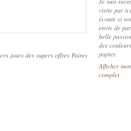
Je suis ravi
visite par ic
écoute si vo
envie de par
belle passio
des couleurs
papier.
iers jours des supers offres Paires
Afficher mon
complet