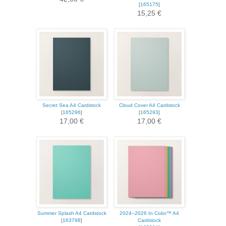
[
165175
]
15,25 €
Secret Sea A4 Cardstock
Cloud Cover A4 Cardstock
[
165296
]
[
165293
]
17,00 €
17,00 €
Summer Splash A4 Cardstock
2024–2026 In Color™ A4
[
163798
]
Cardstock