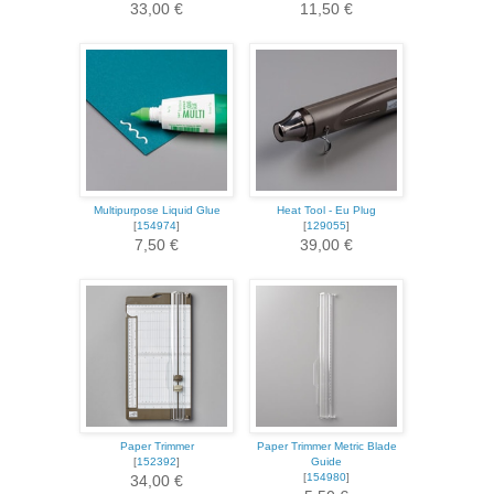
33,00 €
11,50 €
Multipurpose Liquid Glue
Heat Tool - Eu Plug
[
154974
]
[
129055
]
7,50 €
39,00 €
Paper Trimmer
Paper Trimmer Metric Blade
[
152392
]
Guide
[
154980
]
34,00 €