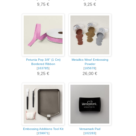
9,75 €
9,25 €
Petunia Pop 3/8" (1 Cm)
Metallics Wow! Embossing
Bordered Ribbon
Powder
[
163785
]
[
165678
]
9,25 €
26,00 €
Embossing Additions Tool Kit
Versamark Pad
[
159971
]
[
102283
]