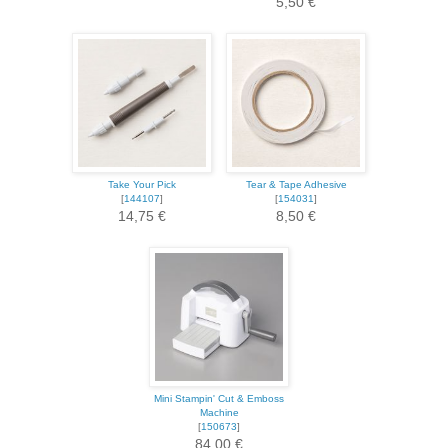
5,50 €
Take Your Pick
Tear & Tape Adhesive
[
144107
]
[
154031
]
14,75 €
8,50 €
Mini Stampin' Cut & Emboss
Machine
[
150673
]
84,00 €