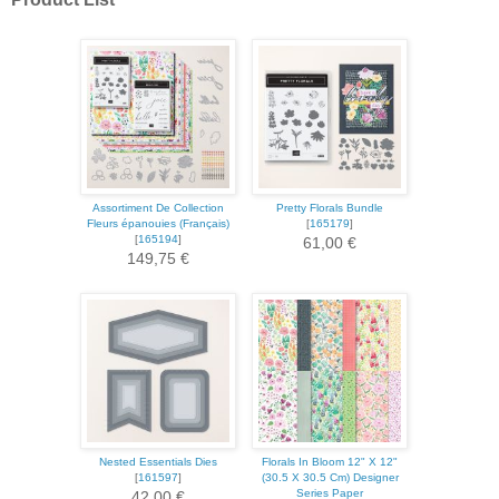
Assortiment De Collection
Pretty Florals Bundle
Fleurs épanouies (Français)
[
165179
]
[
165194
]
61,00 €
149,75 €
Nested Essentials Dies
Florals In Bloom 12" X 12"
[
161597
]
(30.5 X 30.5 Cm) Designer
Series Paper
42,00 €