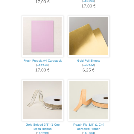
[
163804
]
17,00 €
17,00 €
Fresh Freesia A4 Cardstock
Gold Foil Sheets
[
155614
]
[
132622
]
17,00 €
6,25 €
Gold Striped 3/8" (1 Cm)
Peach Pie 3/8" (1 Cm)
Mesh Ribbon
Bordered Ribbon
[
165599
]
[
163783
]