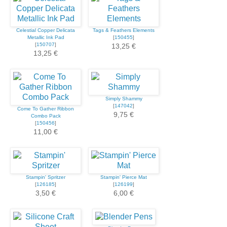
Celestial Copper Delicata
Tags & Feathers Elements
Metallic Ink Pad
[
150455
]
[
150707
]
13,25 €
13,25 €
Simply Shammy
[
147042
]
Come To Gather Ribbon
9,75 €
Combo Pack
[
150456
]
11,00 €
Stampin' Spritzer
Stampin' Pierce Mat
[
126185
]
[
126199
]
3,50 €
6,00 €