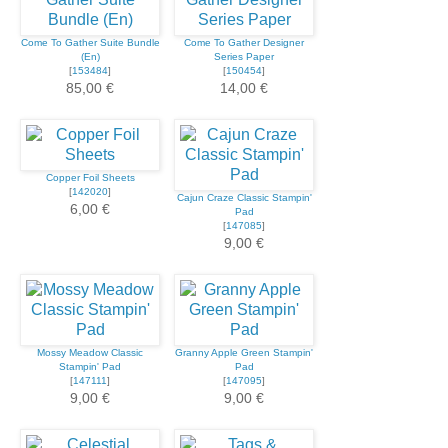
Come To Gather Suite Bundle
Come To Gather Designer
(En)
Series Paper
[
153484
]
[
150454
]
85,00 €
14,00 €
Copper Foil Sheets
[
142020
]
Cajun Craze Classic Stampin'
6,00 €
Pad
[
147085
]
9,00 €
Mossy Meadow Classic
Granny Apple Green Stampin'
Stampin' Pad
Pad
[
147111
]
[
147095
]
9,00 €
9,00 €