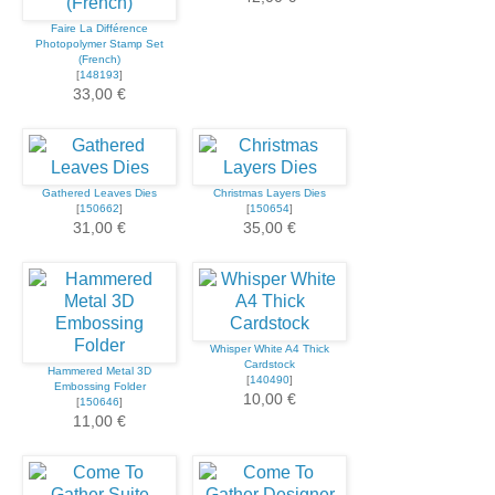
Faire La Différence
Photopolymer Stamp Set
(French)
[
148193
]
33,00 €
Gathered Leaves Dies
Christmas Layers Dies
[
150662
]
[
150654
]
31,00 €
35,00 €
Whisper White A4 Thick
Cardstock
Hammered Metal 3D
[
140490
]
Embossing Folder
10,00 €
[
150646
]
11,00 €