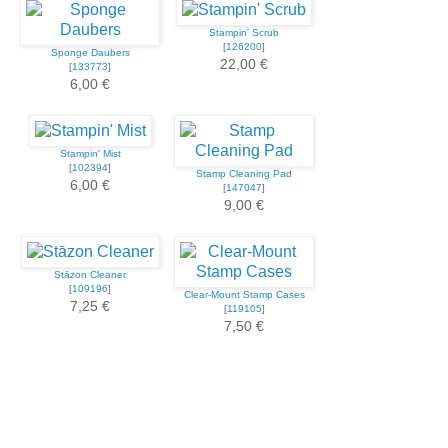
Stampin' Scrub
[
126200
]
Sponge Daubers
22,00 €
[
133773
]
6,00 €
Stampin' Mist
[
102394
]
Stamp Cleaning Pad
6,00 €
[
147047
]
9,00 €
Stāzon Cleaner
[
109196
]
Clear-Mount Stamp Cases
7,25 €
[
119105
]
7,50 €