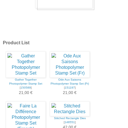
Product List
Gather Together
Ode Aux Saisons
Photopolymer Stamp Set
Photopolymer Stamp Set (Fr)
[
150589
]
[
151197
]
21,00 €
21,00 €
Stitched Rectangle Dies
[
148551
]
42,00 €