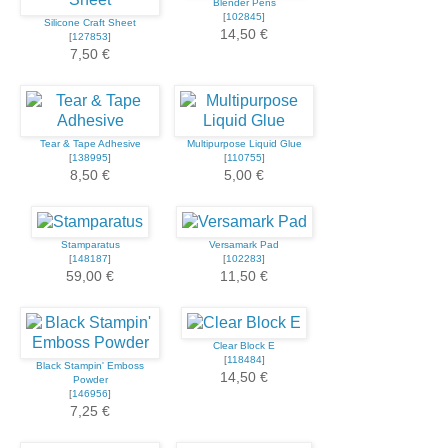
Blender Pens
[
102845
]
Silicone Craft Sheet
14,50 €
[
127853
]
7,50 €
Tear & Tape Adhesive
Multipurpose Liquid Glue
[
138995
]
[
110755
]
8,50 €
5,00 €
Stamparatus
Versamark Pad
[
148187
]
[
102283
]
59,00 €
11,50 €
Clear Block E
[
118484
]
Black Stampin' Emboss
14,50 €
Powder
[
146956
]
7,25 €