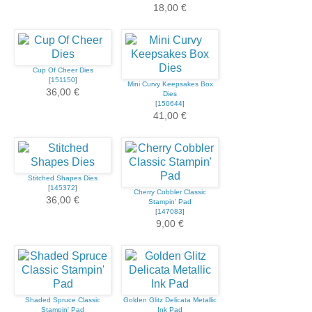
18,00 €
Cup Of Cheer Dies
[
151150
]
Mini Curvy Keepsakes Box
36,00 €
Dies
[
150644
]
41,00 €
Stitched Shapes Dies
[
145372
]
Cherry Cobbler Classic
36,00 €
Stampin' Pad
[
147083
]
9,00 €
Shaded Spruce Classic
Golden Glitz Delicata Metallic
Stampin' Pad
Ink Pad