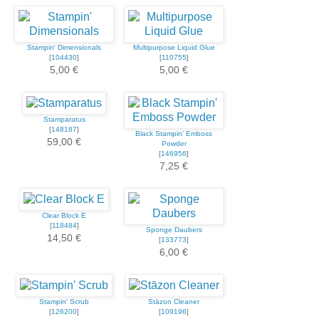
Stampin' Dimensionals
Multipurpose Liquid Glue
[
104430
]
[
110755
]
5,00 €
5,00 €
Stamparatus
[
148187
]
Black Stampin' Emboss
59,00 €
Powder
[
146956
]
7,25 €
Clear Block E
[
118484
]
Sponge Daubers
14,50 €
[
133773
]
6,00 €
Stampin' Scrub
Stāzon Cleaner
[
126200
]
[
109196
]