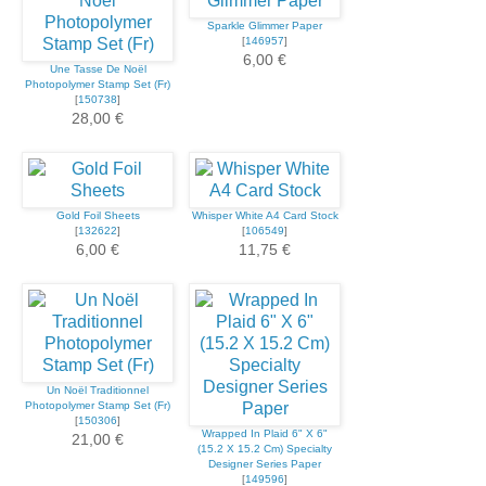
Sparkle Glimmer Paper
[
146957
]
6,00 €
Une Tasse De Noël
Photopolymer Stamp Set (Fr)
[
150738
]
28,00 €
Gold Foil Sheets
Whisper White A4 Card Stock
[
132622
]
[
106549
]
6,00 €
11,75 €
Un Noël Traditionnel
Photopolymer Stamp Set (Fr)
[
150306
]
Wrapped In Plaid 6" X 6"
21,00 €
(15.2 X 15.2 Cm) Specialty
Designer Series Paper
[
149596
]