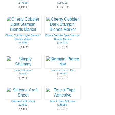
[
147088
]
[
150711
]
9,00 €
13,25 €
Cherry Cobbler Light Stampin'
Cherry Cobbler Dark Stampin'
Blends Marker
Blends Marker
[
144576
]
[
144575
]
5,50 €
5,50 €
Simply Shammy
Stampin' Pierce Mat
[
147042
]
[
126199
]
9,75 €
6,00 €
Silicone Craft Sheet
Tear & Tape Adhesive
[
127853
]
[
138995
]
7,50 €
8,50 €