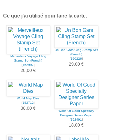
Ce que j'ai utilisé pour faire la carte:
Un Bon Gars Cling Stamp Set
(French)
Merveilleux Voyage Cling
[
150226
]
Stamp Set (French)
29,00 €
[
152997
]
28,00 €
World Map Dies
[
152712
]
38,00 €
World Of Good Specialty
Designer Series Paper
[
152491
]
18,00 €