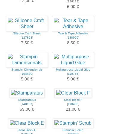
12,00 €
[126199]
6,00 €
Silicone Craft Sheet
Tear & Tape Adhesive
[
127853
]
[
138995
]
7,50 €
8,50 €
Stampin' Dimensionals
Multipurpose Liquid Glue
[
104430
]
[
110755
]
5,00 €
5,00 €
Stamparatus
Clear Block F
[
148187
]
[
118483
]
59,00 €
21,00 €
Clear Block E
Stampin' Scrub