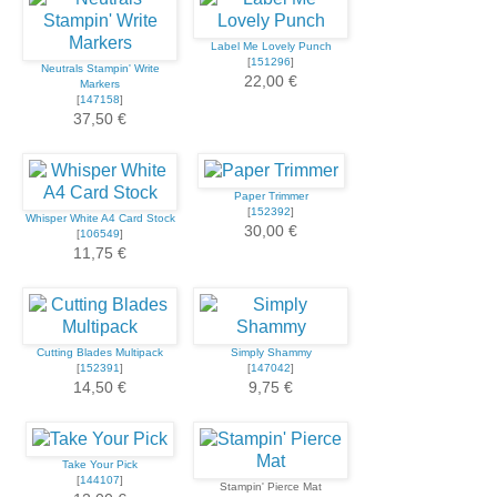
Label Me Lovely Punch
[
151296
]
Neutrals Stampin' Write
22,00 €
Markers
[
147158
]
37,50 €
Paper Trimmer
[
152392
]
Whisper White A4 Card Stock
30,00 €
[
106549
]
11,75 €
Cutting Blades Multipack
Simply Shammy
[
152391
]
[
147042
]
14,50 €
9,75 €
Take Your Pick
[
144107
]
Stampin' Pierce Mat