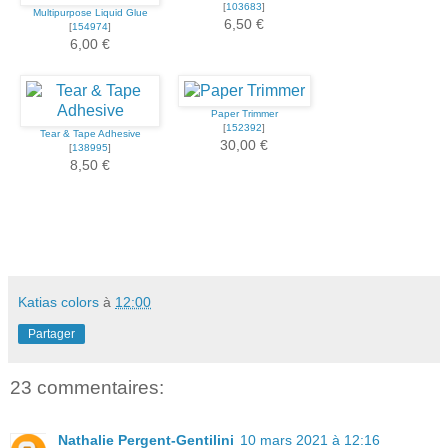
[
103683
]
Multipurpose Liquid Glue
6,50 €
[
154974
]
6,00 €
Paper Trimmer
[
152392
]
Tear & Tape Adhesive
30,00 €
[
138995
]
8,50 €
Katias colors
à
12:00
Partager
23 commentaires:
Nathalie Pergent-Gentilini
10 mars 2021 à 12:16