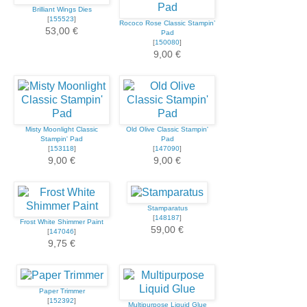
Brilliant Wings Dies
[
155523
]
Rococo Rose Classic Stampin’
53,00 €
Pad
[
150080
]
9,00 €
Misty Moonlight Classic
Old Olive Classic Stampin'
Stampin' Pad
Pad
[
153118
]
[
147090
]
9,00 €
9,00 €
Stamparatus
[
148187
]
Frost White Shimmer Paint
59,00 €
[
147046
]
9,75 €
Paper Trimmer
[
152392
]
Multipurpose Liquid Glue