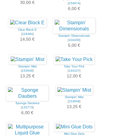
30,00 €
[
154974
]
6,00 €
Clear Block E
[
118484
]
Stampin' Dimensionals
14,50 €
[
104430
]
5,00 €
Stampin' Mist
Take Your Pick
[
153648
]
[
144107
]
13,25 €
12,00 €
Stampin' Mist
[
153648
]
Sponge Daubers
13,25 €
[
133773
]
6,00 €
Mini Glue Dots