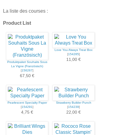
La liste des courses :
Product List
Love You Always Treat Box
[
154285
]
11,00 €
Produktpaket Souhaits Sous
La Vigne (Französisch)
[
156267
]
67,50 €
Pearlescent Specialty Paper
Strawberry Builder Punch
[
154291
]
[
154239
]
4,75 €
22,00 €