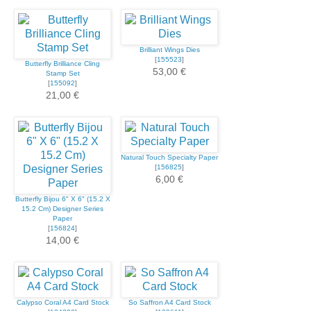
Brilliant Wings Dies
[
155523
]
Butterfly Brilliance Cling
53,00 €
Stamp Set
[
155092
]
21,00 €
Natural Touch Specialty Paper
[
156825
]
6,00 €
Butterfly Bijou 6" X 6" (15.2 X
15.2 Cm) Designer Series
Paper
[
156824
]
14,00 €
Calypso Coral A4 Card Stock
So Saffron A4 Card Stock