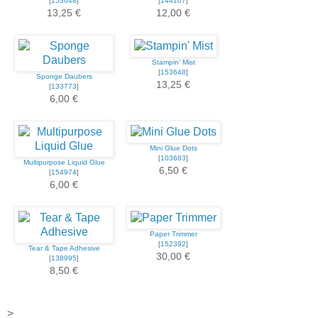
[
153648
]
[
144107
]
13,25 €
12,00 €
Stampin' Mist
[
153648
]
Sponge Daubers
13,25 €
[
133773
]
6,00 €
Mini Glue Dots
[
103683
]
Multipurpose Liquid Glue
6,50 €
[
154974
]
6,00 €
Paper Trimmer
[
152392
]
Tear & Tape Adhesive
30,00 €
[
138995
]
8,50 €
>