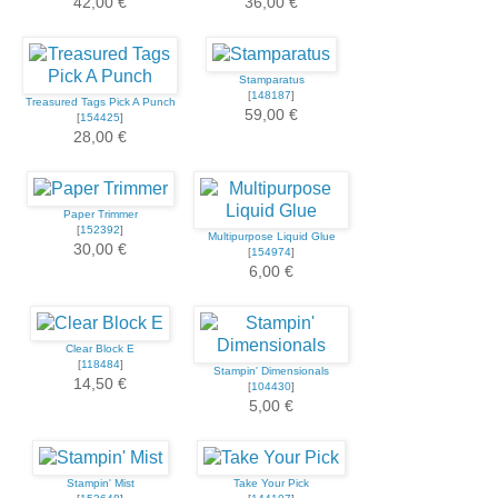
42,00 €
36,00 €
Stamparatus
[
148187
]
Treasured Tags Pick A Punch
59,00 €
[
154425
]
28,00 €
Paper Trimmer
[
152392
]
Multipurpose Liquid Glue
30,00 €
[
154974
]
6,00 €
Clear Block E
[
118484
]
Stampin' Dimensionals
14,50 €
[
104430
]
5,00 €
Stampin' Mist
Take Your Pick