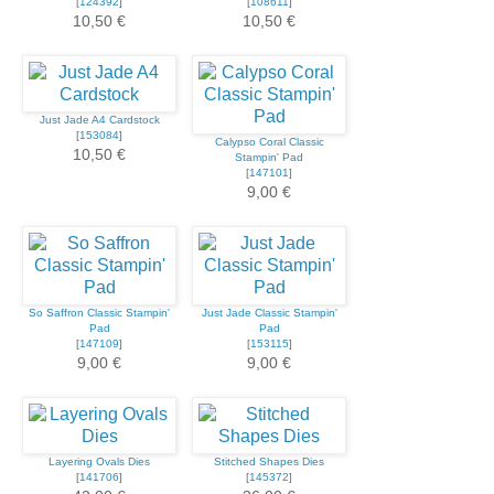
[
124392
]
[
108611
]
10,50 €
10,50 €
Just Jade A4 Cardstock
[
153084
]
Calypso Coral Classic
10,50 €
Stampin' Pad
[
147101
]
9,00 €
So Saffron Classic Stampin'
Just Jade Classic Stampin'
Pad
Pad
[
147109
]
[
153115
]
9,00 €
9,00 €
Layering Ovals Dies
Stitched Shapes Dies
[
141706
]
[
145372
]